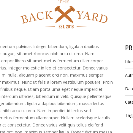
PR
mentum pulvinar. Integer bibendum, ligula a dapibus
augue, sit amet rhoncus nibh arcu ut urna. Nam
t tempor libero sit amet metus fermentum ullamcorper.
Like
rius. Integer molestie in leo et consectetur. Donec varius
nean mi nulla, aliquam placerat orci non, maximus semper
Aut
r maximus. Nunc ut felis a lorem vestibulum posuere. Proin
Dat
unt finibus neque. Etiam porta urna eget neque imperdiet
in interdum ultricies, bibendum in velit. Quisque pellentesque
Cate
ger bibendum, ligula a dapibus bibendum, massa lectus
nibh arcu ut urna. Nam imperdiet id lectus sed
Tag
 metus fermentum ullamcorper. Nullam scelerisque iaculis
o et consectetur. Donec varius velit quis tellus eleifend
cerat orci non, maximus semper ligula. Donec dictum massa