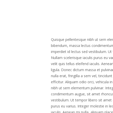
Quisque pellentesque nibh ut sem ele
bibendum, massa lectus condimentum 
imperdiet id lectus sed vestibulum. U
Nullam scelerisque iaculis purus eu va
velit quis tellus eleifend iaculis. Ae
ligula. Donec dictum massa et pulvina
nulla erat, fringilla a sem vel, tincid
efficitur. Aliquam odio orci, vehicula 
nibh ut sem elementum pulvinar. Inte
condimentum augue, sit amet rhoncus 
vestibulum. Ut tempor libero sit amet
purus eu varius. Integer molestie in le
iaculis. Aenean mi nulla, aliquam pla