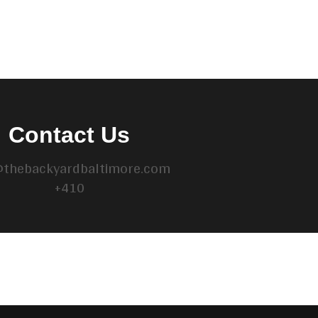
Contact Us
@thebackyardbaltimore.com
+410