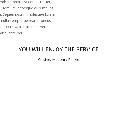
ndrerit pharetra consectetuer,
el sem. Pellentesque duis mauris
se. Sapien ipsum, molestiae lorem
 nulla semper aenean rhoncus
c. Quis wisi tristique amet
iet, ante per.
YOU WILL ENJOY THE SERVICE
Cuisine
,
Masonry Puzzle