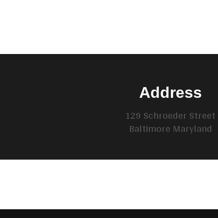
Address
129 Schroeder Street
Baltimore Maryland