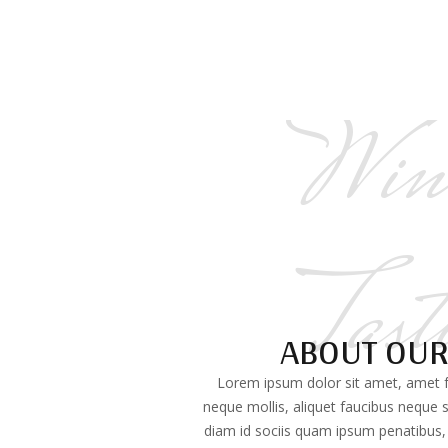
Win
Tast
ABOUT OUR
Lorem ipsum dolor sit amet, amet fri
neque mollis, aliquet faucibus neque 
diam id sociis quam ipsum penatibus, p