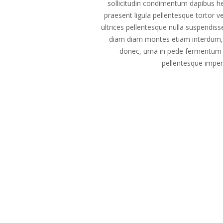
sollicitudin condimentum dapibus he
praesent ligula pellentesque tortor v
ultrices pellentesque nulla suspendis
diam diam montes etiam interdum,
donec, urna in pede fermentum a
pellentesque imperd