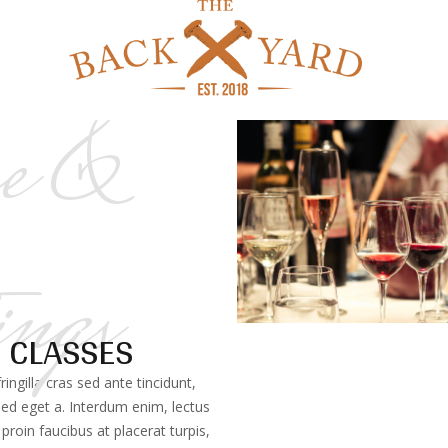
e &
ings
 CLASSES
ngilla cras sed ante tincidunt,
sed eget a. Interdum enim, lectus
roin faucibus at placerat turpis,